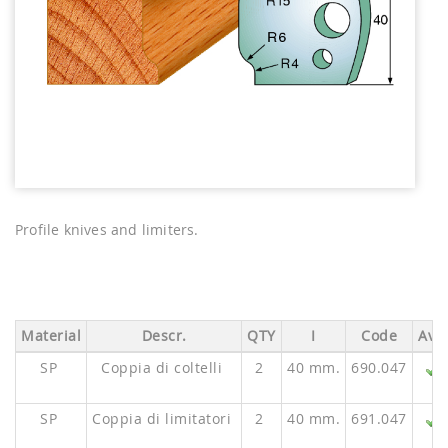
Profile knives and limiters.
Material
Descr.
QTY
I
Code
Ava.
SP
Coppia di coltelli
2
40 mm.
690.047
SP
Coppia di limitatori
2
40 mm.
691.047