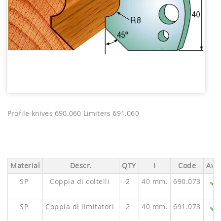
Profile knives 690.060 Limiters 691.060
Material
Descr.
QTY
I
Code
Ava.
SP
Coppia di coltelli
2
40 mm.
690.073
SP
Coppia di limitatori
2
40 mm.
691.073