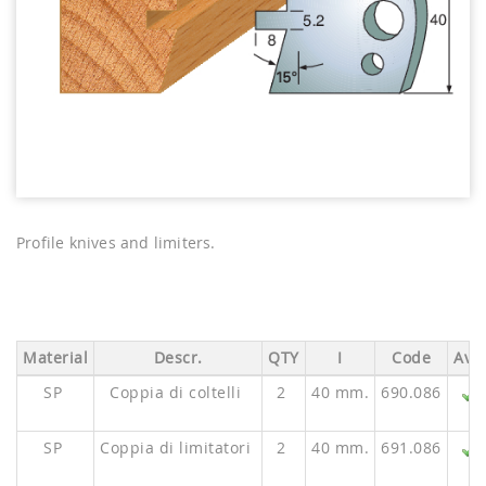
Profile knives and limiters.
Material
Descr.
QTY
I
Code
Ava.
SP
Coppia di coltelli
2
40 mm.
690.086
SP
Coppia di limitatori
2
40 mm.
691.086